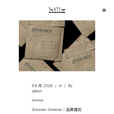
9 6 月, 2026
In
By
admin
Greener
Greener Greener｜品牌識別