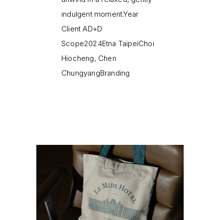
indulgent moment.Year
Client AD+D
Scope2024Etna TaipeiChoi
Hiocheng, Chen
ChungyangBranding