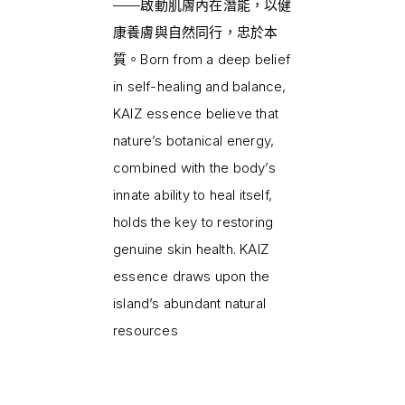
——啟動肌膚內在潛能，以健
康養膚與自然同行，忠於本
質。Born from a deep belief
in self-healing and balance,
KAIZ essence believe that
nature’s botanical energy,
combined with the body’s
innate ability to heal itself,
holds the key to restoring
genuine skin health. KAIZ
essence draws upon the
island’s abundant natural
resources