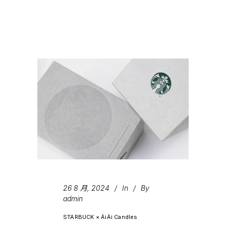
26 8 月, 2024
In
By
admin
STARBUCK × ÄiÄi Candles