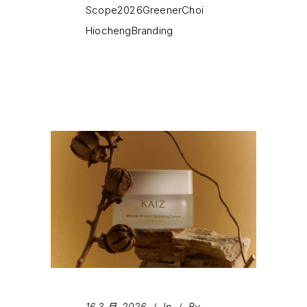
Scope2026GreenerChoi
HiochengBranding
16 3 月, 2026
In
By