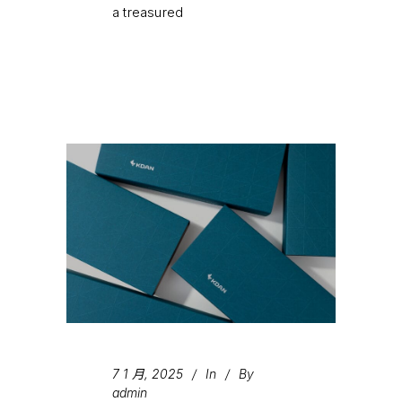
a treasured
7 1 月, 2025
In
By
admin