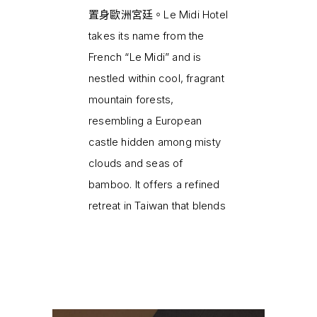
置身歐洲宮廷。Le Midi Hotel
takes its name from the
French “Le Midi” and is
nestled within cool, fragrant
mountain forests,
resembling a European
castle hidden among misty
clouds and seas of
bamboo. It offers a refined
retreat in Taiwan that blends