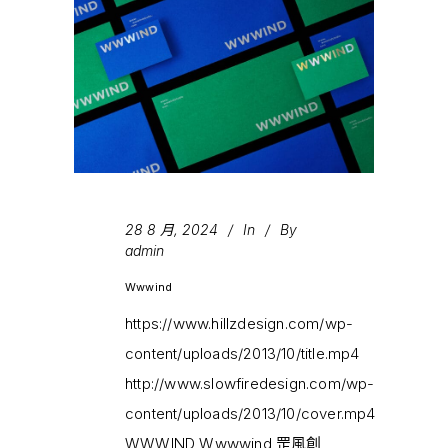
28 8 月, 2024
In
By
admin
Wwwind
https://www.hillzdesign.com/wp-
content/uploads/2013/10/title.mp4
http://www.slowfiredesign.com/wp-
content/uploads/2013/10/cover.mp4
WWWIND Wwwwind 罡風創