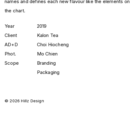
names and defines each new flavour like the elements on
the chart. ⁣
Year
2019
Client
Kalon Tea
AD+D
Choi Hiocheng
Phot.
Mo Chien
Scope
Branding
Packaging
© 2026 Hillz Design